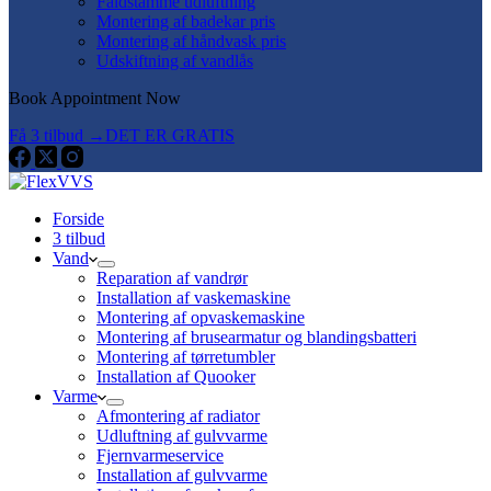
Faldstamme udluftning
Montering af badekar pris
Montering af håndvask pris
Udskiftning af vandlås
Book Appointment Now
Få 3 tilbud →
DET ER GRATIS
Forside
3 tilbud
Vand
Reparation af vandrør
Installation af vaskemaskine
Montering af opvaskemaskine
Montering af brusearmatur og blandingsbatteri
Montering af tørretumbler
Installation af Quooker
Varme
Afmontering af radiator
Udluftning af gulvvarme
Fjernvarmeservice
Installation af gulvvarme