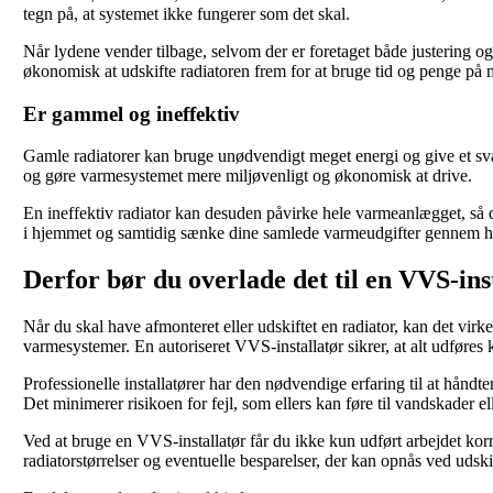
tegn på, at systemet ikke fungerer som det skal.
Når lydene vender tilbage, selvom der er foretaget både justering og
økonomisk at udskifte radiatoren frem for at bruge tid og penge på m
Er gammel og ineffektiv
Gamle radiatorer kan bruge unødvendigt meget energi og give et s
og gøre varmesystemet mere miljøvenligt og økonomisk at drive.
En ineffektiv radiator kan desuden påvirke hele varmeanlægget, så d
i hjemmet og samtidig sænke dine samlede varmeudgifter gennem he
Derfor bør du overlade det til en VVS-ins
Når du skal have afmonteret eller udskiftet en radiator, kan det vi
varmesystemer. En autoriseret VVS-installatør sikrer, at alt udføres 
Professionelle installatører har den nødvendige erfaring til at hånd
Det minimerer risikoen for fejl, som ellers kan føre til vandskader el
Ved at bruge en VVS-installatør får du ikke kun udført arbejdet korr
radiatorstørrelser og eventuelle besparelser, der kan opnås ved udsk