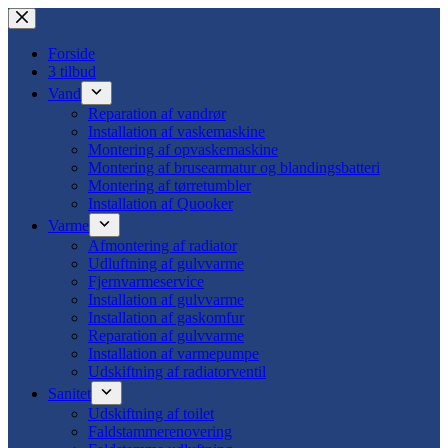
Fortsæt
til
indhold
Forside
3 tilbud
Vand
Reparation af vandrør
Installation af vaskemaskine
Montering af opvaskemaskine
Montering af brusearmatur og blandingsbatteri
Montering af tørretumbler
Installation af Quooker
Varme
Afmontering af radiator
Udluftning af gulvvarme
Fjernvarmeservice
Installation af gulvvarme
Installation af gaskomfur
Reparation af gulvvarme
Installation af varmepumpe
Udskiftning af radiatorventil
Sanitet
Udskiftning af toilet
Faldstammerenovering