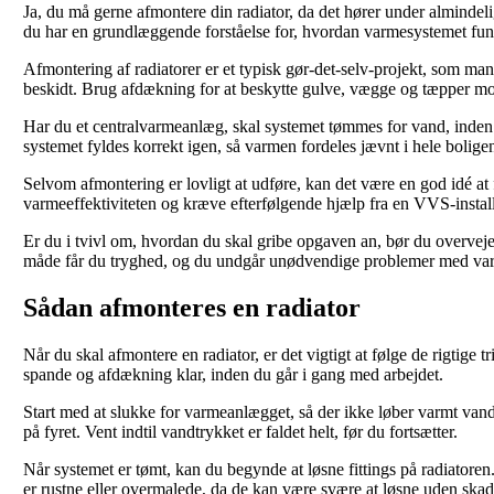
Ja, du må gerne afmontere din radiator, da det hører under almindel
du har en grundlæggende forståelse for, hvordan varmesystemet fun
Afmontering af radiatorer er et typisk gør-det-selv-projekt, som ma
beskidt. Brug afdækning for at beskytte gulve, vægge og tæpper m
Har du et centralvarmeanlæg, skal systemet tømmes for vand, inden du
systemet fyldes korrekt igen, så varmen fordeles jævnt i hele bolige
Selvom afmontering er lovligt at udføre, kan det være en god idé at f
varmeeffektiviteten og kræve efterfølgende hjælp fra en VVS-install
Er du i tvivl om, hvordan du skal gribe opgaven an, bør du overveje 
måde får du tryghed, og du undgår unødvendige problemer med va
Sådan afmonteres en radiator
Når du skal afmontere en radiator, er det vigtigt at følge de rigtige
spande og afdækning klar, inden du går i gang med arbejdet.
Start med at slukke for varmeanlægget, så der ikke løber varmt va
på fyret. Vent indtil vandtrykket er faldet helt, før du fortsætter.
Når systemet er tømt, kan du begynde at løsne fittings på radiatoren. 
er rustne eller overmalede, da de kan være svære at løsne uden skad