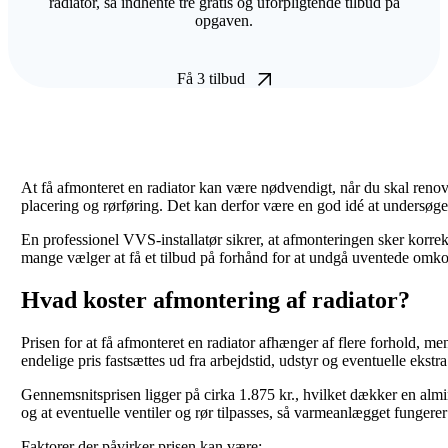
radiator, så indhente tre gratis og uforpligtende tilbud på
opgaven.
Få 3 tilbud
At få afmonteret en radiator kan være nødvendigt, når du skal renov
placering og rørføring. Det kan derfor være en god idé at undersøge
En professionel VVS-installatør sikrer, at afmonteringen sker korrek
mange vælger at få et tilbud på forhånd for at undgå uventede omkostn
Hvad koster afmontering af radiator?
Prisen for at få afmonteret en radiator afhænger af flere forhold, 
endelige pris fastsættes ud fra arbejdstid, udstyr og eventuelle ekstra
Gennemsnitsprisen ligger på cirka 1.875 kr., hvilket dækker en almi
og at eventuelle ventiler og rør tilpasses, så varmeanlægget fungerer 
Faktorer der påvirker prisen kan være: