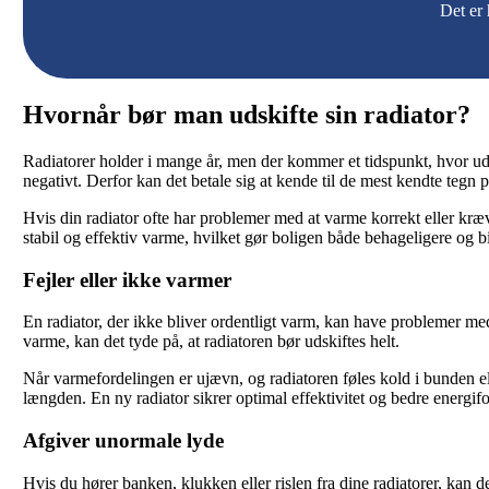
Det er 
Hvornår bør man udskifte sin radiator?
Radiatorer holder i mange år, men der kommer et tidspunkt, hvor uds
negativt. Derfor kan det betale sig at kende til de mest kendte tegn p
Hvis din radiator ofte har problemer med at varme korrekt eller kræv
stabil og effektiv varme, hvilket gør boligen både behageligere og b
Fejler eller ikke varmer
En radiator, der ikke bliver ordentligt varm, kan have problemer med 
varme, kan det tyde på, at radiatoren bør udskiftes helt.
Når varmefordelingen er ujævn, og radiatoren føles kold i bunden ell
længden. En ny radiator sikrer optimal effektivitet og bedre energif
Afgiver unormale lyde
Hvis du hører banken, klukken eller rislen fra dine radiatorer, kan d