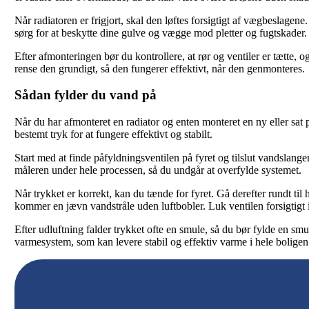
Når radiatoren er frigjort, skal den løftes forsigtigt af vægbeslage
sørg for at beskytte dine gulve og vægge mod pletter og fugtskader.
Efter afmonteringen bør du kontrollere, at rør og ventiler er tætte, 
rense den grundigt, så den fungerer effektivt, når den genmonteres.
Sådan fylder du vand på
Når du har afmonteret en radiator og enten monteret en ny eller sat 
bestemt tryk for at fungere effektivt og stabilt.
Start med at finde påfyldningsventilen på fyret og tilslut vandslang
måleren under hele processen, så du undgår at overfylde systemet.
Når trykket er korrekt, kan du tænde for fyret. Gå derefter rundt til
kommer en jævn vandstråle uden luftbobler. Luk ventilen forsigtigt 
Efter udluftning falder trykket ofte en smule, så du bør fylde en smu
varmesystem, som kan levere stabil og effektiv varme i hele boligen